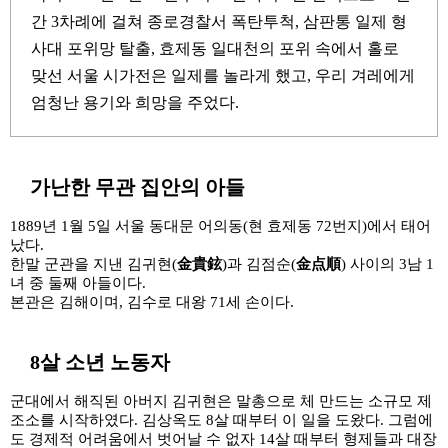
간 3차례에 걸쳐 종로경찰서 폭탄투척, 삼판통 일제 형
사대 포위망 탈출, 효제동 일대천의 포위 속에서 홀로
맞선 서울 시가전은 일제를 놀라게 했고, 우리 겨레에게
엄청난 용기와 희망을 주었다.
1
가난한 무관 집안의 아들
1889년 1월 5일 서울 동대문 어의동(현 효제동 72번지)에서 태어
났다.
한말 군관을 지낸 김귀현(
金貴鉉
)과 김점순(
金点順
) 사이의 3남 1
녀 중 둘째 아들이다.
본관은 김해이며, 김수로 대왕 71세 손이다.
2
8살 소년 노동자
군대에서 해직된 아버지 김귀현은 말총으로 체 만드는 소규모 제
조소를 시작하였다. 김상옥도 8살 때부터 이 일을 도왔다. 그럼에
도 경제적 어려움에서 벗어날 수 없자 14살 때부터 형제들과 대장