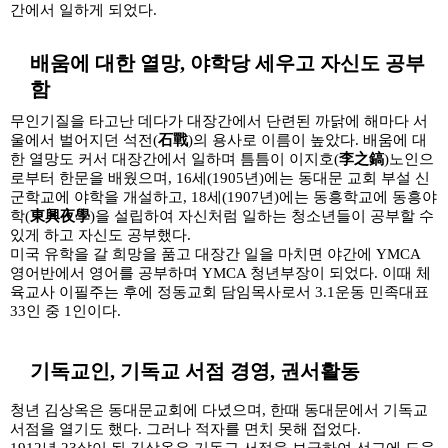
간에서 일하게 되었다.
배움에 대한 열망, 야학당 세우고 자신도 공부
3
함
무인기질을 타고난 데다가 대장간에서 단련된 까닭에 해마다 서
울에서 벌어지던 석전(
石戰
)의 용사로 이름이 높았다. 배움에 대
한 열망도 커서 대장간에서 일하며 틈틈이 이지호(
李之鎬
)노인으
로부터 한문을 배웠으며, 16세(1905년)에는 동대문 교회 부설 신
군학교에 야학을 개설하고, 18세(1907년)에는 동흥학교에 동흥야
학(
東興夜學
)을 설립하여 자신처럼 일하는 청소년들이 공부할 수
있게 하고 자신도 공부했다.
미국 유학을 갈 희망을 품고 대장간 일을 마치면 야간에 YMCA
영어반에서 영어를 공부하며 YMCA 청년부장이 되었다. 이때 체
육교사 이필주는 후에 정동교회 담임목사로서 3.1운동 민족대표
33인 중 1인이다.
4
기독교인, 기독교 서점 경영, 권서활동
청년 김상옥은 동대문교회에 다녔으며, 한때 동대문에서 기독교
서점을 열기도 했다. 그러나 적자를 면치 못해 접었다.