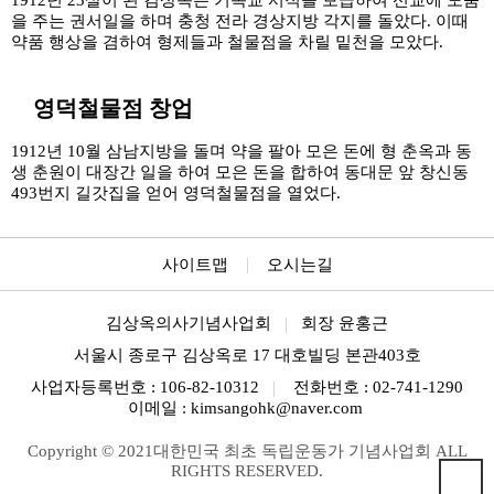
1912년 23살이 된 김상옥은 기독교 서적을 보급하여 선교에 도움
을 주는 권서일을 하며 충청 전라 경상지방 각지를 돌았다. 이때
약품 행상을 겸하여 형제들과 철물점을 차릴 밑천을 모았다.
5
영덕철물점 창업
1912년 10월 삼남지방을 돌며 약을 팔아 모은 돈에 형 춘옥과 동
생 춘원이 대장간 일을 하여 모은 돈을 합하여 동대문 앞 창신동
493번지 길갓집을 얻어 영덕철물점을 열었다.
사이트맵
오시는길
김상옥의사기념사업회
회장 윤홍근
서울시 종로구 김상옥로 17 대호빌딩 본관403호
사업자등록번호 : 106-82-10312
전화번호 : 02-741-1290
이메일 : kimsangohk@naver.com
Copyright © 2021대한민국 최초 독립운동가 기념사업회 ALL
RIGHTS RESERVED.